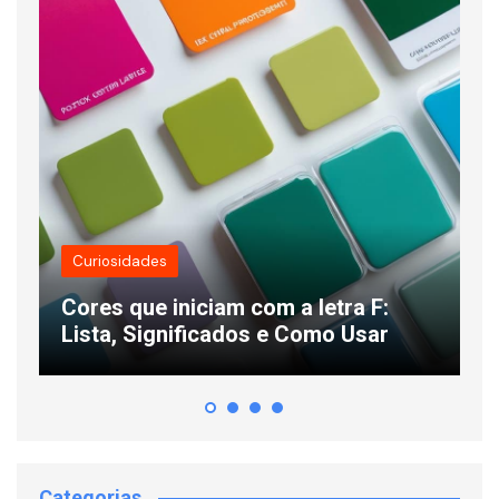
Idade
Quem nasceu em 2011 tem qu
 letra F:
anos em 2026? Veja como calc
Como Usar
detalhes
Categorias