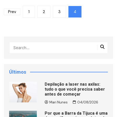
Paginação
Prev
1
2
3
4
de
posts
Últimos
Depilação a laser nas axilas:
tudo o que você precisa saber
antes de começar
Mari Nunes
04/08/2026
Por que a Barra da Tijuca é uma