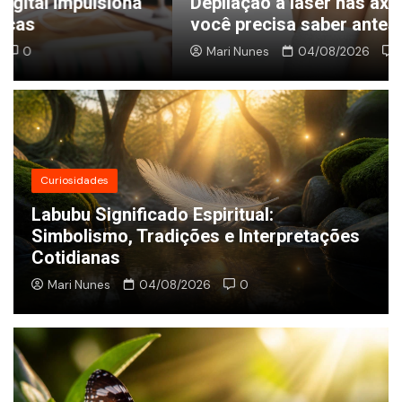
Depilação a laser nas axilas: tudo o que
você precisa saber antes de começar
Mari Nunes
04/08/2026
0
Curiosidades
Labubu Significado Espiritual:
Simbolismo, Tradições e Interpretações
Cotidianas
Mari Nunes
04/08/2026
0