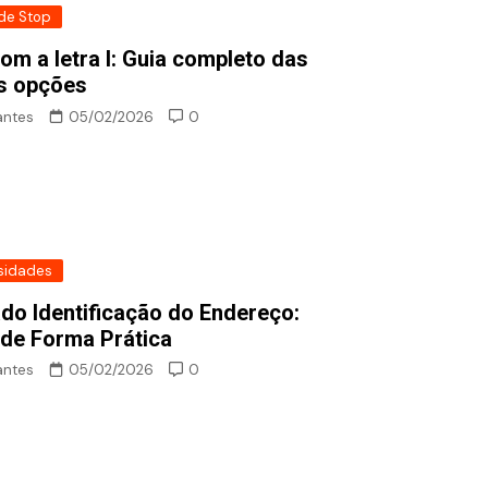
de Stop
om a letra I: Guia completo das
s opções
antes
05/02/2026
0
sidades
ado Identificação do Endereço:
de Forma Prática
antes
05/02/2026
0