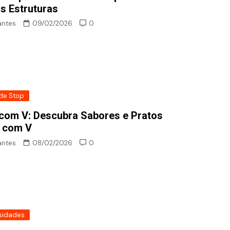
is Estruturas
antes
09/02/2026
0
de Stop
com V: Descubra Sabores e Pratos
s com V
antes
08/02/2026
0
sidades