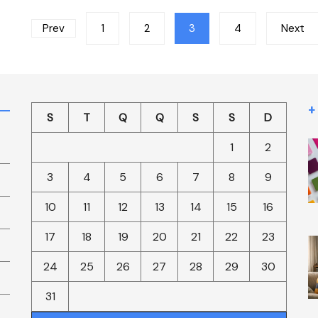
Paginação
Prev
1
2
3
4
Next
de
posts
+
S
T
Q
Q
S
S
D
1
2
3
4
5
6
7
8
9
10
11
12
13
14
15
16
17
18
19
20
21
22
23
24
25
26
27
28
29
30
31