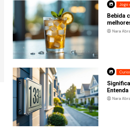
Jogo 
Bebida c
melhore
Nara Abr
Curio
Signific
Entenda 
Nara Abr