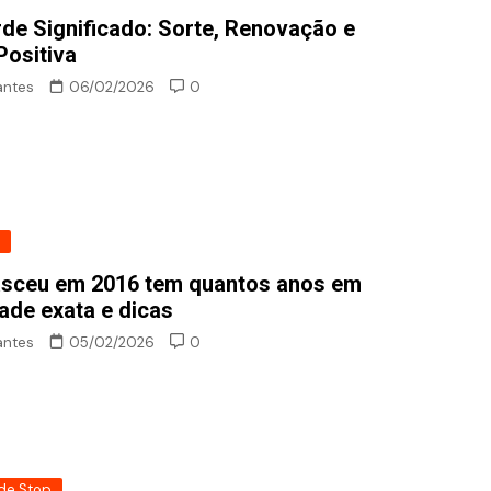
rde Significado: Sorte, Renovação e
Positiva
antes
06/02/2026
0
Jogo de Stop
u em 2012 tem
Profissão com R: Principa
s em 2026? Saiba
Carreiras e Oportunidade
Mercado
sceu em 2016 tem quantos anos em
ade exata e dicas
antes
05/02/2026
0
de Stop