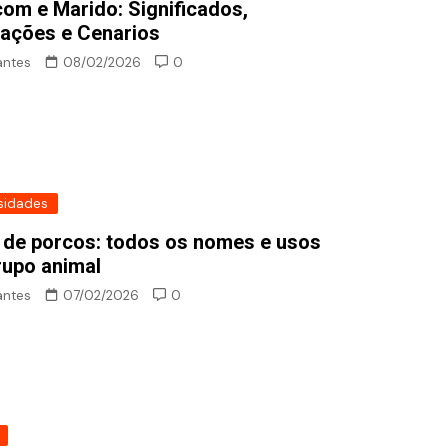
om e Marido: Significados,
tações e Cenarios
antes
08/02/2026
0
sidades
 de porcos: todos os nomes e usos
rupo animal
antes
07/02/2026
0