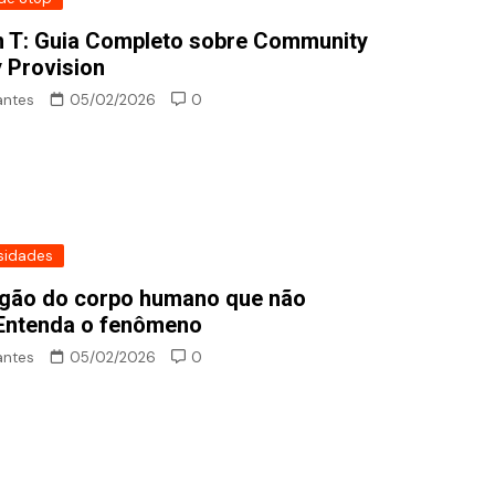
 T: Guia Completo sobre Community
ty Provision
antes
05/02/2026
0
sidades
rgão do corpo humano que não
 Entenda o fenômeno
antes
05/02/2026
0