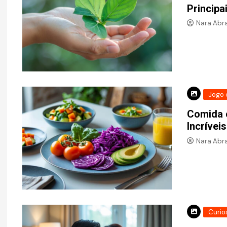
Principa
Nara Abr
Jogo 
Comida 
Incrívei
Nara Abr
Curio