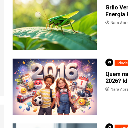
Grilo Ve
Energia 
Nara Abr
Idade
Idade
Quem nasceu em 2011 tem
Quem nasce
quantos anos em 2026? Veja
quantos ano
Idade
como calcular e detalhes
o cálculo
Quem na
2026? Id
Nara Abr
Jogo 