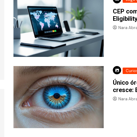
CEP com
Eligibili
Nara Abr
Curio
Único ó
cresce:
Nara Abr