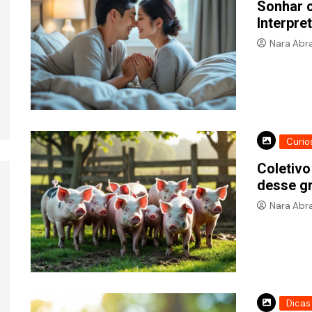
Sonhar c
Interpre
Nara Abr
Curio
Coletivo
desse g
Nara Abr
Dicas