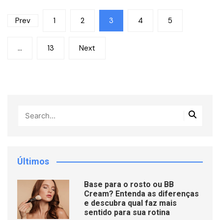
Paginação
Prev
1
2
3
4
5
de
…
13
Next
posts
Últimos
Base para o rosto ou BB
Cream? Entenda as diferenças
e descubra qual faz mais
sentido para sua rotina