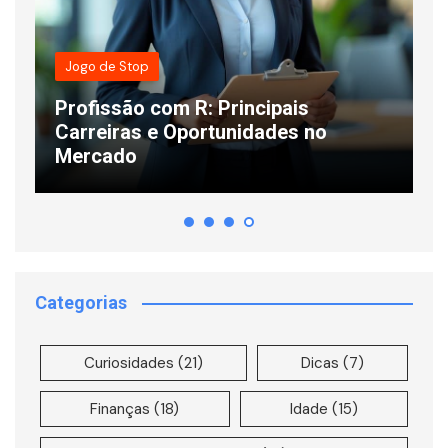
Jogo de Stop
Profissão com R: Principais
s
Carreiras e Oportunidades no
C
Mercado
L
Categorias
Curiosidades
(21)
Dicas
(7)
Finanças
(18)
Idade
(15)