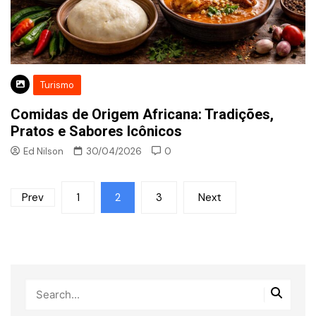
Turismo
Comidas de Origem Africana: Tradições,
Pratos e Sabores Icônicos
Ed Nilson
30/04/2026
0
Paginação
Prev
1
2
3
Next
de
posts