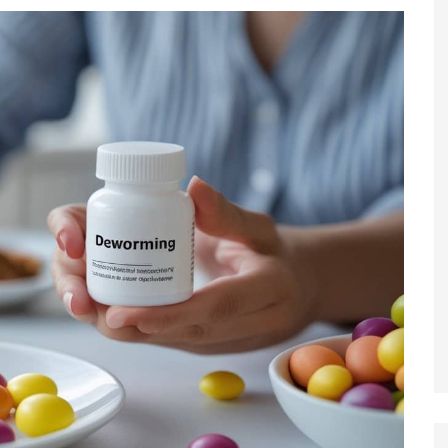
Idade
2011 tem
Quem nasceu em 2012 tem
2026? Veja
quantos anos em 2026? Saiba
etalhes
o cálculo