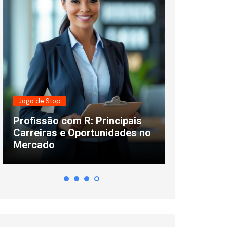
Jogo de Stop
Curiosidades
Profissão com R: Principais
Cores que 
Carreiras e Oportunidades no
F: Lista, S
Mercado
Usar