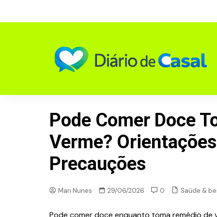
Skip
to
content
Pode Comer Doce T
Verme? Orientações 
Precauções
Saúde & be
Mari Nunes
29/06/2026
0
Pode comer doce enquanto toma remédio de v