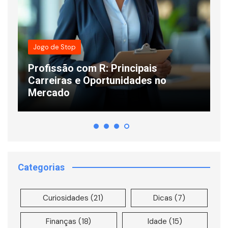
Jogo de Stop
Profissão com R: Principais
s
Carreiras e Oportunidades no
C
Mercado
L
Categorias
Curiosidades
(21)
Dicas
(7)
Finanças
(18)
Idade
(15)