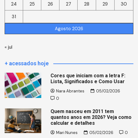
24
25
26
27
28
29
30
31
Agosto 2026
« jul
+ acessados hoje
Cores que iniciam com a letra F:
Lista, Significados e Como Usar
Nara Abrantes
05/02/2026
0
Quem nasceu em 2011 tem
quantos anos em 2026? Veja como
calcular e detalhes
Mari Nunes
05/02/2026
0