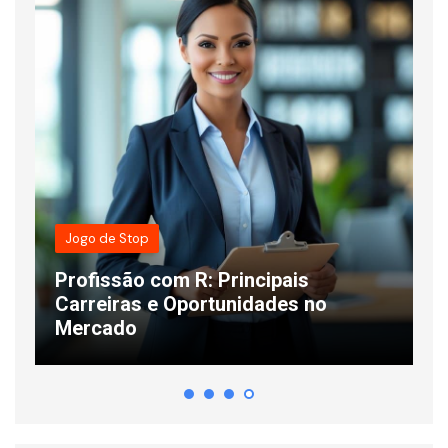
Jogo de Stop
Profissão com R: Principais
s
Carreiras e Oportunidades no
C
Mercado
L