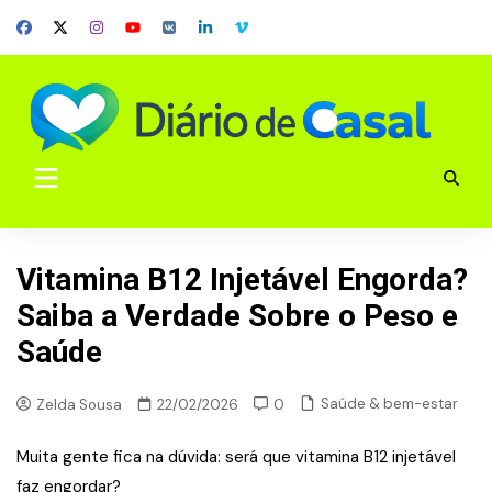
Skip
to
content
Vitamina B12 Injetável Engorda?
Saiba a Verdade Sobre o Peso e
Saúde
Saúde & bem-estar
Zelda Sousa
22/02/2026
0
Muita gente fica na dúvida: será que vitamina B12 injetável
faz engordar?