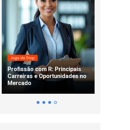
Jogo de Stop
Curiosidades
Profissão com R: Principais
Cores que 
Carreiras e Oportunidades no
F: Lista, S
Mercado
Usar