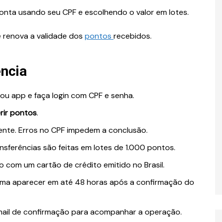
onta usando seu CPF e escolhendo o valor em lotes.
e renova a validade dos
pontos
recebidos.
ência
ou app e faça login com CPF e senha.
Idade
rir pontos
.
2011 tem
Quem nasceu em 2012 tem
2026? Veja
quantos anos em 2026? Saiba
ente. Erros no CPF impedem a conclusão.
etalhes
o cálculo
ansferências são feitas em lotes de 1.000 pontos.
 com um cartão de crédito emitido no Brasil.
uma aparecer em até 48 horas após a confirmação do
-mail de confirmação para acompanhar a operação.