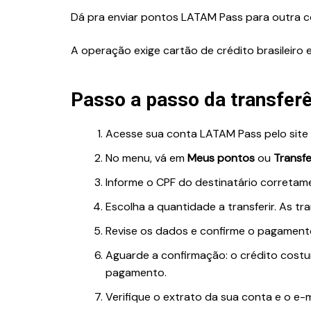
Dá pra enviar pontos LATAM Pass para outra c
A operação exige cartão de crédito brasileiro 
Passo a passo da transfer
Acesse sua conta LATAM Pass pelo site 
iosidades
Idade
No menu, vá em
Meus pontos
ou
Transfe
s que iniciam com a letra
Quem nasceu em 
ista, Significados e Como
quantos anos em 
Informe o CPF do destinatário corretam
r
como calcular e d
Escolha a quantidade a transferir. As tr
Revise os dados e confirme o pagamento
Aguarde a confirmação: o crédito cost
pagamento.
Verifique o extrato da sua conta e o e