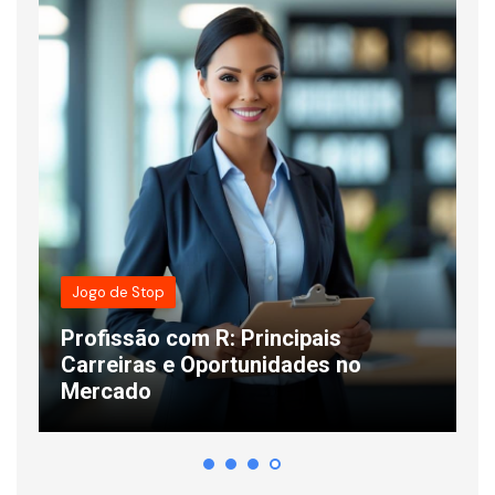
Jogo de Stop
Profissão com R: Principais
s
Carreiras e Oportunidades no
C
Mercado
L