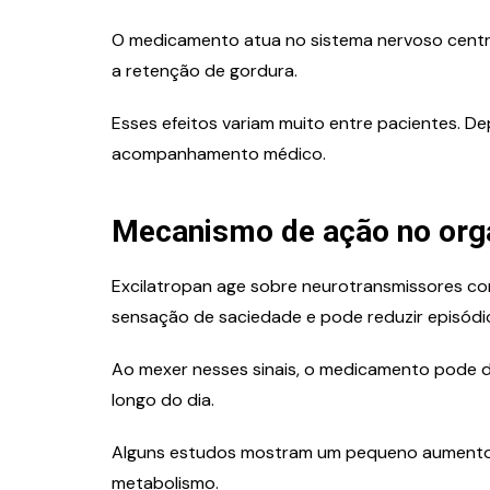
O medicamento atua no sistema nervoso central
a retenção de gordura.
Esses efeitos variam muito entre pacientes. 
acompanhamento médico.
iosidades
Idade
s que iniciam com a letra
Quem nasceu em 
Mecanismo de ação no or
ista, Significados e Como
quantos anos em 
r
como calcular e d
Excilatropan age sobre neurotransmissores co
sensação de saciedade e pode reduzir episódi
Ao mexer nesses sinais, o medicamento pode 
longo do dia.
Alguns estudos mostram um pequeno aumento 
metabolismo.