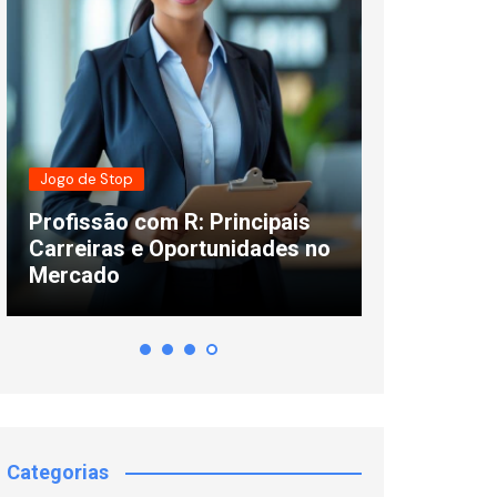
Jogo de Stop
Curiosidades
Profissão com R: Principais
Cores que 
Carreiras e Oportunidades no
F: Lista, S
Mercado
Usar
Categorias