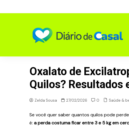
Skip
to
content
Oxalato de Excilatr
Quilos? Resultados 
Saúde & b
Zelda Sousa
27/02/2026
0
Se você quer saber quantos quilos pode perder
é:
a perda costuma ficar entre 3 e 5 kg em ce