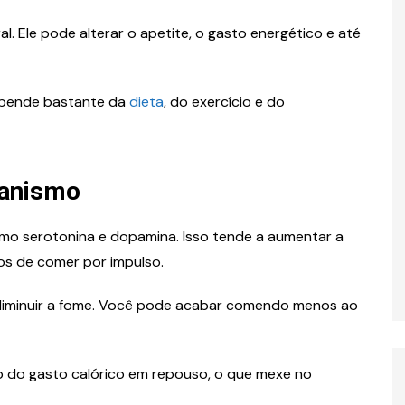
. Ele pode alterar o apetite, o gasto energético e até
Depende bastante da
dieta
, do exercício e do
Idade
2011 tem
Quem nasceu em 2012 tem
ganismo
2026? Veja
quantos anos em 2026? Saiba
etalhes
o cálculo
mo serotonina e dopamina. Isso tende a aumentar a
os de comer por impulso.
diminuir a fome. Você pode acabar comendo menos ao
do gasto calórico em repouso, o que mexe no